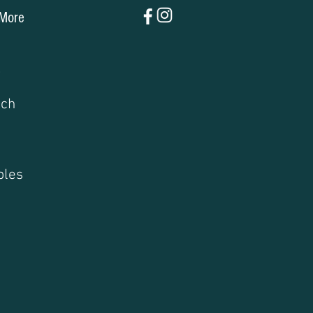
More
.
ach
bles