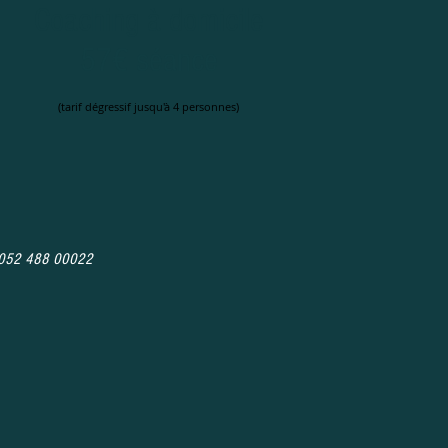
Coaching à domicile
57€ séance
(tarif dégressif jusqu'à 4 personnes)
54 052 488
00022