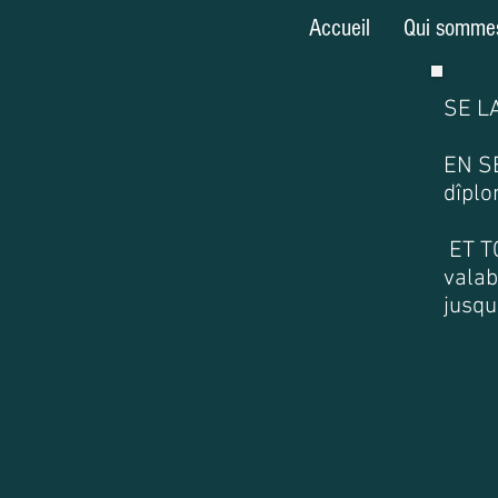
Accueil
Qui somme
SE L
EN SE
dîplo
ET T
valab
jusqu